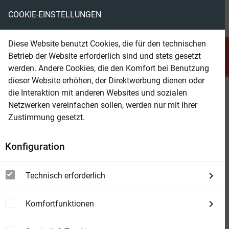
COOKIE-EINSTELLUNGEN
menu
local_library
favorite
shopping_cart
account_circle
Diese Website benutzt Cookies, die für den technischen
search
Betrieb der Website erforderlich sind und stets gesetzt
Suchen
werden. Andere Cookies, die den Komfort bei Benutzung
dieser Website erhöhen, der Direktwerbung dienen oder
die Interaktion mit anderen Websites und sozialen
Beam Shop
Gestohlenes Kind
Netzwerken vereinfachen sollen, werden nur mit Ihrer
Zustimmung gesetzt.
Konfiguration
Technisch erforderlich
Komfortfunktionen