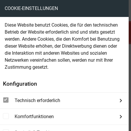
COOKIE-EINSTELLUNGEN
menu
local_library
favorite
shopping_cart
account_circle
Diese Website benutzt Cookies, die für den technischen
search
Betrieb der Website erforderlich sind und stets gesetzt
Suchen
werden. Andere Cookies, die den Komfort bei Benutzung
dieser Website erhöhen, der Direktwerbung dienen oder
die Interaktion mit anderen Websites und sozialen
Beam Shop
Parker pickt die "Spinne" aus dem
Netzwerken vereinfachen sollen, werden nur mit Ihrer
Netz
Zustimmung gesetzt.
Butler Parker 286 – Kriminalroman
Konfiguration
Technisch erforderlich
Komfortfunktionen