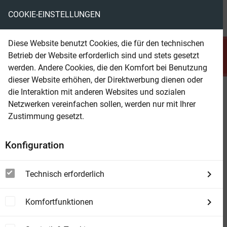
COOKIE-EINSTELLUNGEN
menu
local_library
favorite
shopping_cart
account_circle
Diese Website benutzt Cookies, die für den technischen
search
Betrieb der Website erforderlich sind und stets gesetzt
Suchen
werden. Andere Cookies, die den Komfort bei Benutzung
dieser Website erhöhen, der Direktwerbung dienen oder
die Interaktion mit anderen Websites und sozialen
Beam Shop
Ein großer Fang
Netzwerken vereinfachen sollen, werden nur mit Ihrer
Der exzellente Butler Parker 102 –
Zustimmung gesetzt.
Kriminalroman
Konfiguration
Technisch erforderlich
Komfortfunktionen