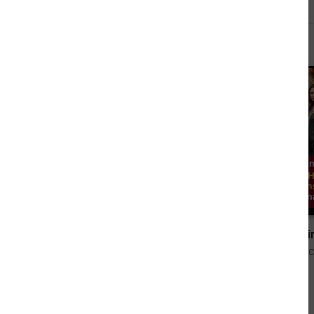
Andere kauften auch
0,00 €
Liebe und Schicksal Großband 4 Romane 1/2025
von Conny Walden, Anna Martach
von Eva Joa