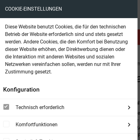
COOKIE-EINSTELLUNGEN
eBooks ohne DRM
Diese Website benutzt Cookies, die für den technischen
Betrieb der Website erforderlich sind und stets gesetzt
Serien & Abo
Belletristik
werden. Andere Cookies, die den Komfort bei Benutzung
dieser Website erhöhen, der Direktwerbung dienen oder
die Interaktion mit anderen Websites und sozialen
beam
Belletristik
Romance
Liebesromane allge
Netzwerken vereinfachen sollen, werden nur mit Ihrer
Zustimmung gesetzt.
Beam Shop
4 Herzromane im Sonderba
Konfiguration
Von
Conny Wa
Technisch erforderlich
Dieser Band e
Liebe auf der
Komfortfunktionen
Walden: Heiß
Rand seines F