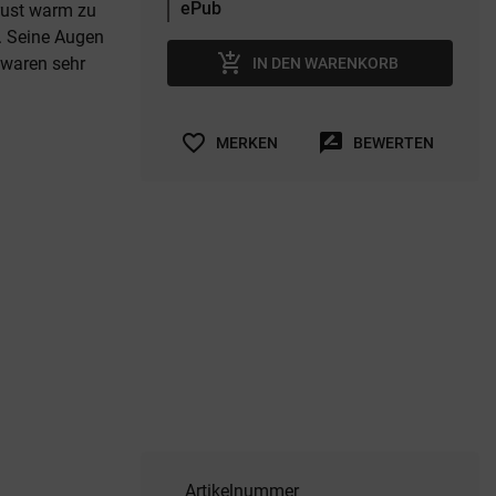
Brust warm zu
r. Seine Augen
add_shopping_cart
 waren sehr
IN DEN WARENKORB
favorite_border
rate_review
MERKEN
BEWERTEN
Artikelnummer