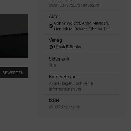
SW9783757237219458270
Autor
Conny Walden, Anna Martach,
find_in_page
Hendrik M. Bekker, Ethel M. Dell
Verlag
find_in_page
Uksak E-Books
Seitenzahl
700
BEWERTEN
Barrierefreiheit
Aktuell liegen noch keine
Informationen vor
ISBN
9783757237219