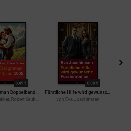
3,49 €
0,00 €
Extra Bergroman Doppelband 1005
Fürstliche Hilfe wird gewünscht: Fürstenroman
von Alfred Bekker, Robert Gruber
von Eva Joachimsen
v