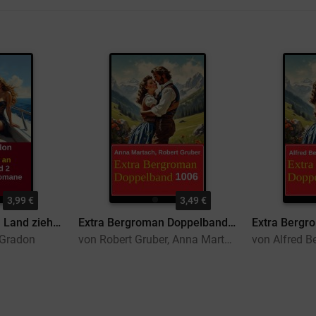
3,99 €
3,49 €
Einen Milliardär an Land ziehen und 2 andere Liebesromane
Extra Bergroman Doppelband 1006
 Gradon
von Robert Gruber, Anna Martach