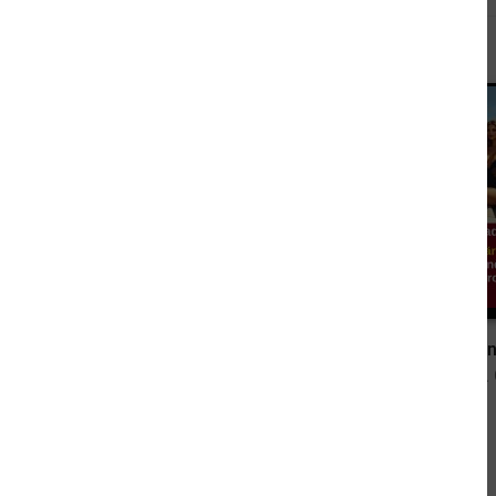
Andere sahen sich auch an
0,00 €
Liebe und Schicksal Großband 4 Romane 1/2025
von Conny Walden, Anna Martach
von Terry M.