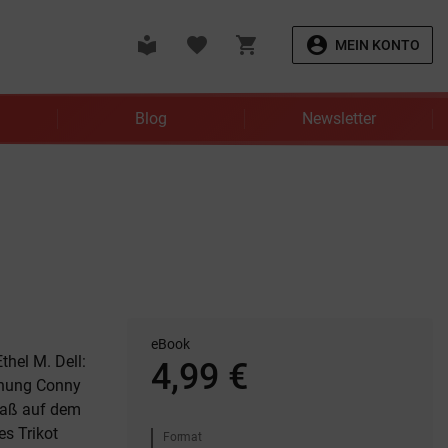
local_library
favorite
shopping_cart
account_circle
MEIN KONTO
Blog
Newsletter
eBook
thel M. Dell:
4,99 €
chung Conny
saß auf dem
s Trikot
Format