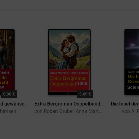
0,00 €
3,49 €
Fürstliche Hilfe wird gewünscht: Fürstenroman
Extra Bergroman Doppelband 1006
chimsen
von Robert Gruber, Anna Martach
von A. 