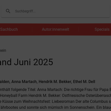
search
Suchen
Sachbuch
Autor:innenwelt
Specials
mein
nd Juni 2025
lden, Anna Martach, Hendrik M. Bekker, Ethel M. Dell
nthält folgende Titel: Anna Martach: Die richtige Frau für Papa E
 Honeyball Farm Hendrik M. Bekker: Ostfriesische Osterüberras
e Küsse zum Weihnachtsfest: Liebesroman Der alte Columbus 
ährbootes und sonnte sich mürrisch im Sonnenschein. Ein blaue