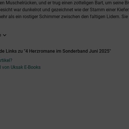
en Muschelrücken, und er trug einen zotteligen Bart, um seine 
Gesicht war dunkelrot und gezeichnet wie der Stamm einer Kiefe
ehr als ein rostiger Schimmer zwischen den faltigen Lidern. Sie
expand_more
n
de Links zu "4 Herzromane im Sonderband Juni 2025"
tikel?
el von Uksak E-Books