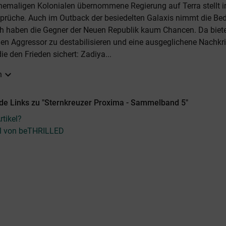
hemaligen Kolonialen übernommene Regierung auf Terra stellt 
rüche. Auch im Outback der besiedelten Galaxis nimmt die Bed
ch haben die Gegner der Neuen Republik kaum Chancen. Da biete
den Aggressor zu destabilisieren und eine ausgeglichene Nachk
ie den Frieden sichert: Zadiya...
expand_more
n
de Links zu "Sternkreuzer Proxima - Sammelband 5"
tikel?
kel von beTHRILLED