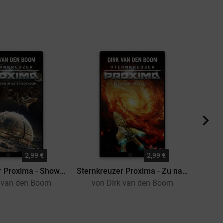
2,99 €
2,99 €
Sternkreuzer Proxima - Showdown im Asteroidendom
Sternkreuzer Proxima - Zu nah am Feuer
k van den Boom
von Dirk van den Boom
vo