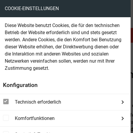
COOKIE-EINSTELLUNGEN
eBooks ohne DRM
Diese Website benutzt Cookies, die für den technischen
Betrieb der Website erforderlich sind und stets gesetzt
Serien & Abo
Belletristik
werden. Andere Cookies, die den Komfort bei Benutzung
dieser Website erhöhen, der Direktwerbung dienen oder
die Interaktion mit anderen Websites und sozialen
beam
Belletristik
Science Fiction
Military-SF
Netzwerken vereinfachen sollen, werden nur mit Ihrer
Zustimmung gesetzt.
Beam Shop
Sternkreuzer Proxima - S
Konfiguration
Folge 13 - 15
Technisch erforderlich
Von
Dirk van
Eine verzweif
Komfortfunktionen
Zuflucht im r
Zeit, bis aus