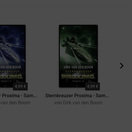
4,99 €
4,99 €
Sternkreuzer Proxima - Sammelband 3
Sternkreuzer Proxima - Sammelband 4
k van den Boom
von Dirk van den Boom
vo