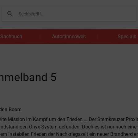
search
Suchen
Sachbuch
Autor:innenwelt
Specials
ammelband 5
 den Boom
elte Mission im Kampf um den Frieden ... Der Sternkreuzer Prox
andständigen Onyx-System gefunden. Doch es ist nur noch eine 
 dem instabilen Frieden der Nachkriegszeit ein neuer Brandherd e