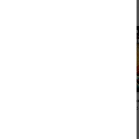
Andere sahen sich auch an
4,99 €
Sternkreuzer Proxima - Sammelband 6
von Dirk van den Boom
von Dirk van 