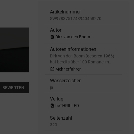
Artikelnummer
SW9783751748940458270
Autor
find_in_page
Dirk van den Boom
Autoreninformationen
Dirk van den Boom (geboren 1966)
hat bereits über 100 Romane im…
open_in_new
Mehr erfahren
Wasserzeichen
ja
BEWERTEN
Verlag
find_in_page
beTHRILLED
Seitenzahl
320