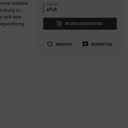
immer stärkere
Format
rohung zu ...
t sich eine
add_shopping_cart
riegsordnung
IN DEN WARENKORB
favorite_border
rate_review
MERKEN
BEWERTEN