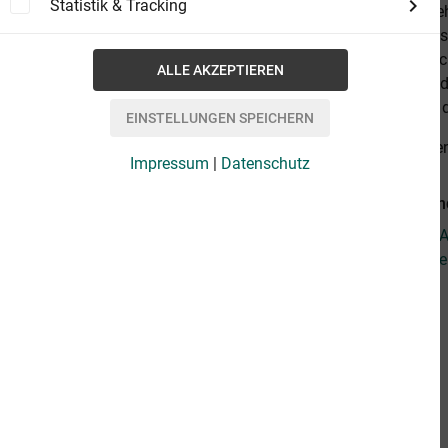
Statistik & Tracking
die von den e
Allmachtsansp
und militäris
Möglichkeit, 
zu schaffen, d
alles anzeige
Impressum
|
Datenschutz
Weiterführen
Fragen zum Ar
Weitere Arti