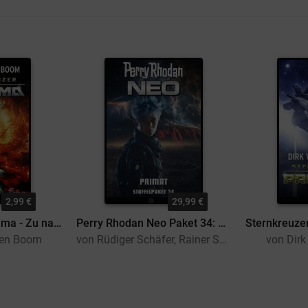
2,99 €
29,99 €
Sternkreuzer Proxima - Zu nah am Feuer
Perry Rhodan Neo Paket 34: PRIMAT
den Boom
von Rüdiger Schäfer, Rainer Schorm, Ruben Wickenhäuser, Lucy Guth, Olaf Brill, Roman Schleifer, Michael Tinnefeld
von Dir