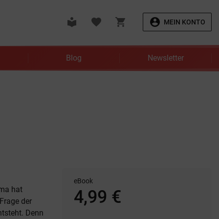
local_library
favorite
shopping_cart
account_circle
MEIN KONTO
Blog
Newsletter
eBook
ima hat
4,99 €
Frage der
ntsteht. Denn