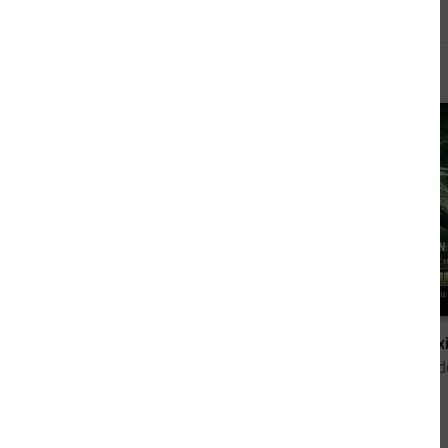
Andere kauften auch
4,99 €
Sternkreuzer Proxima - Sammelband 6
von Dirk van den Boom
von Dirk van 