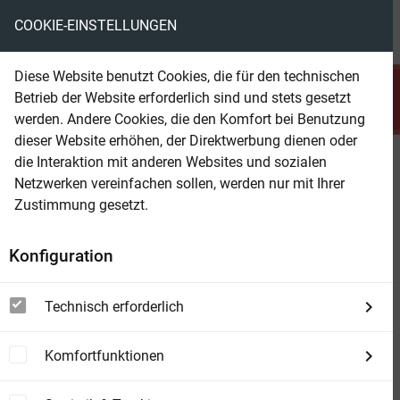
COOKIE-EINSTELLUNGEN
menu
local_library
favorite
shopping_cart
account_circle
Diese Website benutzt Cookies, die für den technischen
search
Betrieb der Website erforderlich sind und stets gesetzt
Suchen
werden. Andere Cookies, die den Komfort bei Benutzung
dieser Website erhöhen, der Direktwerbung dienen oder
die Interaktion mit anderen Websites und sozialen
Beam Shop
Angriffsziel Dimensionstunnel: 11
Netzwerken vereinfachen sollen, werden nur mit Ihrer
Science Fiction Abenteuer im
Zustimmung gesetzt.
Bundle
Konfiguration
Technisch erforderlich
Komfortfunktionen