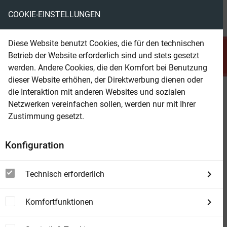
COOKIE-EINSTELLUNGEN
menu
local_library
favorite
shopping_cart
account_circle
Diese Website benutzt Cookies, die für den technischen
search
Betrieb der Website erforderlich sind und stets gesetzt
Suchen
werden. Andere Cookies, die den Komfort bei Benutzung
dieser Website erhöhen, der Direktwerbung dienen oder
die Interaktion mit anderen Websites und sozialen
Beam Shop
Die Stimmen der Leere:
Netzwerken vereinfachen sollen, werden nur mit Ihrer
Galaxienwanderer 20: Science
Zustimmung gesetzt.
Fiction
Konfiguration
Technisch erforderlich
Komfortfunktionen