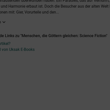
rtausenden überwunden haben. Ein Paradies, das auf Vernunft,
und Harmonie erbaut ist. Doch die Besucher aus der alten Welt 
en mit: Gier, Vorurteile und den...
expand_more
n
e Links zu "Menschen, die Göttern gleichen: Science Fiction"
tikel?
el von Uksak E-Books