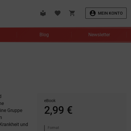
local_library
favorite
shopping_cart
account_circle
MEIN KONTO
Blog
Newsletter
d
eBook
ne
2,99 €
eine Gruppe
on
 Krankheit und
Format