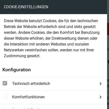
COOKIE-EINSTELLUNGEN
eBooks ohne DRM
Diese Website benutzt Cookies, die für den technischen
Betrieb der Website erforderlich sind und stets gesetzt
Serien & Abo
Belletristik
werden. Andere Cookies, die den Komfort bei Benutzung
dieser Website erhöhen, der Direktwerbung dienen oder
die Interaktion mit anderen Websites und sozialen
beam
Belletristik
Science Fiction
Science-Fiction
Netzwerken vereinfachen sollen, werden nur mit Ihrer
Zustimmung gesetzt.
Beam Shop
Menschen, die Göttern glei
Konfiguration
Was, wenn Ihr
Technisch erforderlich
desillusionier
unerklärliche
Komfortfunktionen
illustrer Pers
atemberaubend