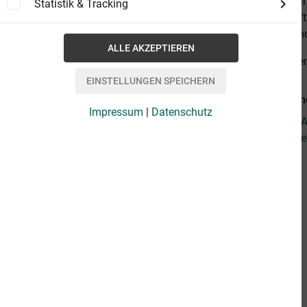
Armut vor Jah
Statistik & Tracking
Wissenschaft 
eigenen Dämon
alles anzeige
Weiterführend
Impressum
|
Datenschutz
Fragen zum Ar
Weitere Artik
stars
REZENSIONEN