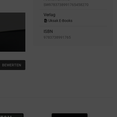
SW9783738991765458270
Verlag
find_in_page
Uksak E-Books
ISBN
9783738991765
BEWERTEN