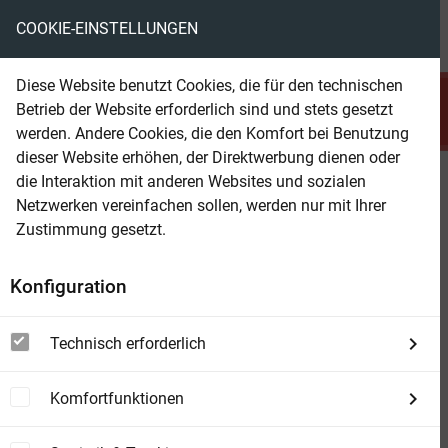
COOKIE-EINSTELLUNGEN
menu
local_library
favorite
shopping_cart
account_circle
Diese Website benutzt Cookies, die für den technischen
search
Betrieb der Website erforderlich sind und stets gesetzt
Suchen
werden. Andere Cookies, die den Komfort bei Benutzung
dieser Website erhöhen, der Direktwerbung dienen oder
die Interaktion mit anderen Websites und sozialen
Beam Shop
Die Geister von Prag: Neuer
Netzwerken vereinfachen sollen, werden nur mit Ihrer
Urban Fantasy Roman 5
Zustimmung gesetzt.
Konfiguration
Technisch erforderlich
Komfortfunktionen