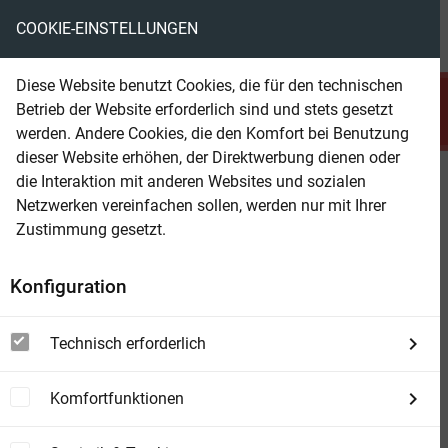
COOKIE-EINSTELLUNGEN
menu
local_library
favorite
shopping_cart
account_circle
Diese Website benutzt Cookies, die für den technischen
search
Betrieb der Website erforderlich sind und stets gesetzt
Suchen
werden. Andere Cookies, die den Komfort bei Benutzung
dieser Website erhöhen, der Direktwerbung dienen oder
die Interaktion mit anderen Websites und sozialen
Beam Shop
Das letzte Sternenschiff
Netzwerken vereinfachen sollen, werden nur mit Ihrer
Roman
Zustimmung gesetzt.
Konfiguration
Technisch erforderlich
Komfortfunktionen