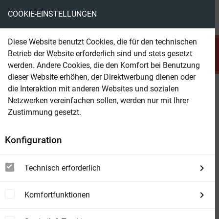
COOKIE-EINSTELLUNGEN
menu
local_library
favorite
shopping_cart
account_circle
Diese Website benutzt Cookies, die für den technischen
search
Betrieb der Website erforderlich sind und stets gesetzt
Suchen
werden. Andere Cookies, die den Komfort bei Benutzung
dieser Website erhöhen, der Direktwerbung dienen oder
die Interaktion mit anderen Websites und sozialen
Beam Shop
Mission Space Army Corps 39: In
Netzwerken vereinfachen sollen, werden nur mit Ihrer
Ketten: Chronik der
Zustimmung gesetzt.
Sternenkrieger
Konfiguration
Technisch erforderlich
Komfortfunktionen