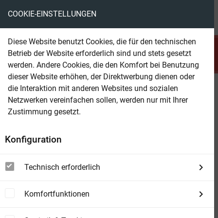
COOKIE-EINSTELLUNGEN
menu
local_library
favorite
shopping_cart
account_circle
Diese Website benutzt Cookies, die für den technischen
search
Betrieb der Website erforderlich sind und stets gesetzt
Suchen
werden. Andere Cookies, die den Komfort bei Benutzung
dieser Website erhöhen, der Direktwerbung dienen oder
die Interaktion mit anderen Websites und sozialen
Beam Shop
Androiden in der Raumkugel:
Netzwerken vereinfachen sollen, werden nur mit Ihrer
Science Fiction Paket
Zustimmung gesetzt.
Konfiguration
Technisch erforderlich
Komfortfunktionen