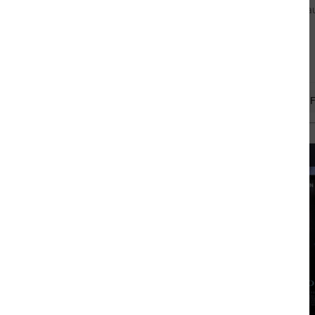
meistverkau
Science F
02.12.2020