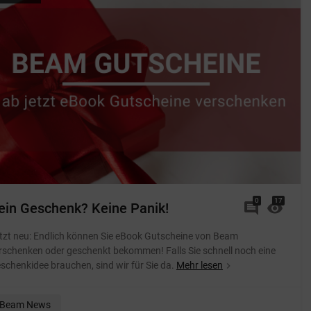
0
Kommentare
17
 Pest
ein Geschenk? Keine Panik!
comment
visibility
tzt neu: Endlich können Sie eBook Gutscheine von Beam
rschenken oder geschenkt bekommen! Falls Sie schnell noch eine
schenkidee brauchen, sind wir für Sie da.
Mehr lesen
navigate_next
Beam News