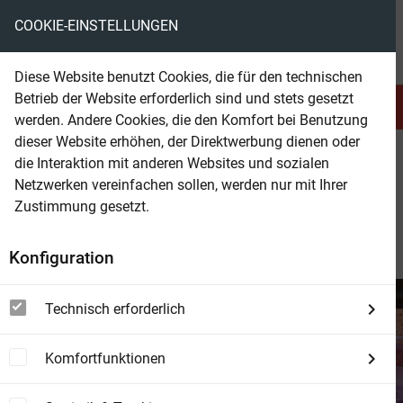
COOKIE-EINSTELLUNGEN
eBooks ohne DRM
Diese Website benutzt Cookies, die für den technischen
Betrieb der Website erforderlich sind und stets gesetzt
Serien & Abo
Belletristik
werden. Andere Cookies, die den Komfort bei Benutzung
dieser Website erhöhen, der Direktwerbung dienen oder
die Interaktion mit anderen Websites und sozialen
beam
Blog
Netzwerken vereinfachen sollen, werden nur mit Ihrer
Zustimmung gesetzt.
Blog
Konfiguration
Filtern nach:
Abonnieren
29.12.2020
Technisch erforderlich
rss_feed
RSS-Feed
Komfortfunktionen
rss_feed
Atom-Feed