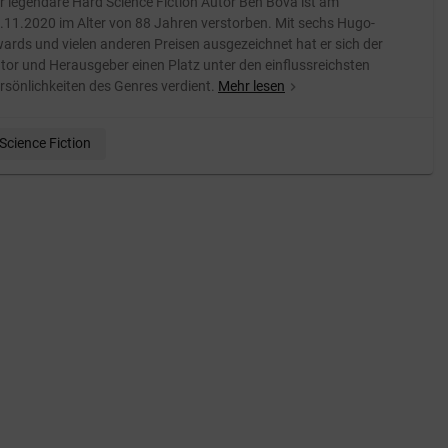
r legendäre Hard Science Fiction Autor Ben Bova ist am
.11.2020 im Alter von 88 Jahren verstorben. Mit sechs Hugo-
ards und vielen anderen Preisen ausgezeichnet hat er sich der
tor und Herausgeber einen Platz unter den einflussreichsten
rsönlichkeiten des Genres verdient.
Mehr lesen
navigate_next
Science Fiction