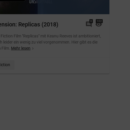
0
Kommentare
102
Von: Melanie
ension: Replicas (2018)
comment
visibility
Fiction Film "Replicas" mit Keanu Reeves ist ambitioniert,
h leider ein wenig zu viel vorgenommen. Hier gibt es die
 Film.
Mehr lesen
navigate_next
iction