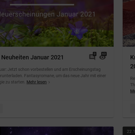
0
Kommentare
63
Von: Melanie
 Neuheiten Januar 2021
comment
visibility
K
2
uar: Jetzt schon vorbestellen und am Erscheinungstag
runterladen. Fantasyromane, um das neue Jahr mit einer
Re
ie zu starten.
Mehr lesen
navigate_next
Th
Me
22.