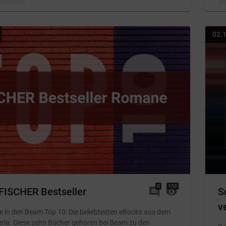
02.
0
Kommentare
153
Von: Melanie
 FISCHER Bestseller
comment
visibility
S
v
 in den Beam Top 10: Die beliebtesten eBooks aus dem
rla. Diese zehn Bücher gehören bei Beam zu den