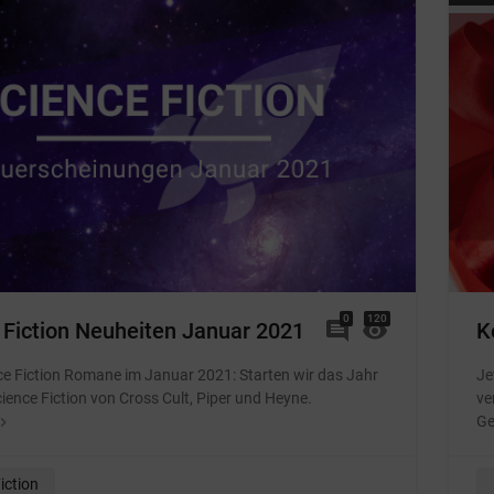
0
Kommentare
120
Von: Melanie
 Fiction Neuheiten Januar 2021
comment
visibility
K
e Fiction Romane im Januar 2021: Starten wir das Jahr
Je
cience Fiction von Cross Cult, Piper und Heyne.
ve
Ge
gate_next
iction