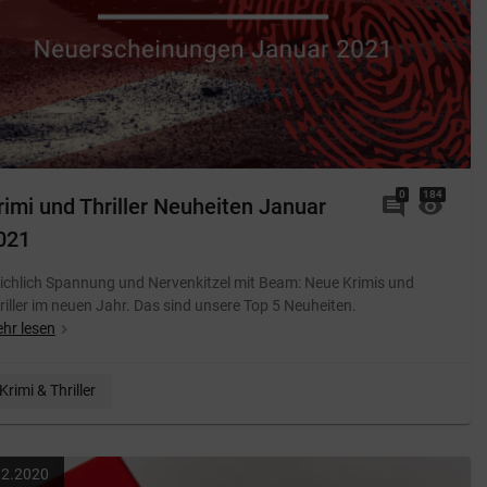
0
Kommentare
184
 Pest
Von: 
rimi und Thriller Neuheiten Januar
comment
visibility
021
ichlich Spannung und Nervenkitzel mit Beam: Neue Krimis und
riller im neuen Jahr. Das sind unsere Top 5 Neuheiten.
hr lesen
navigate_next
Krimi & Thriller
12.2020