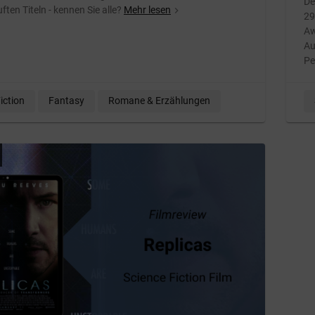
De
ften Titeln - kennen Sie alle?
Mehr lesen
navigate_next
29
Aw
Au
Pe
iction
Fantasy
Romane & Erzählungen