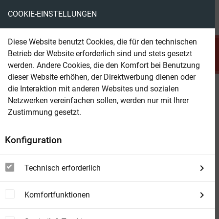
COOKIE-EINSTELLUNGEN
menu
local_library
favorite
shopping_cart
account_circle
Diese Website benutzt Cookies, die für den technischen
search
Betrieb der Website erforderlich sind und stets gesetzt
Suchen
werden. Andere Cookies, die den Komfort bei Benutzung
dieser Website erhöhen, der Direktwerbung dienen oder
die Interaktion mit anderen Websites und sozialen
Beam Shop
Gyoza, Dumplings & Co.
Netzwerken vereinfachen sollen, werden nur mit Ihrer
Zustimmung gesetzt.
Konfiguration
Technisch erforderlich
Komfortfunktionen