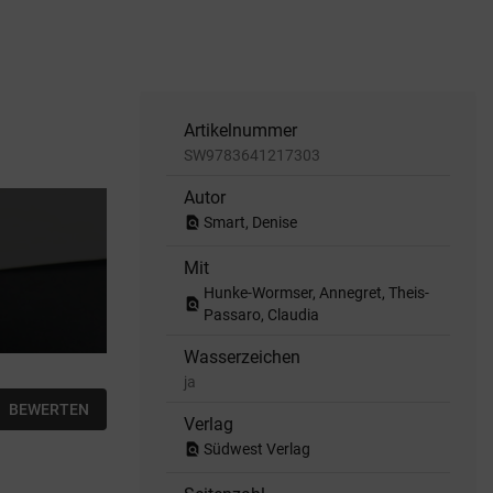
Artikelnummer
SW9783641217303
Autor
find_in_page
Smart, Denise
Mit
Hunke-Wormser, Annegret, Theis-
find_in_page
Passaro, Claudia
Wasserzeichen
ja
BEWERTEN
Verlag
find_in_page
Südwest Verlag