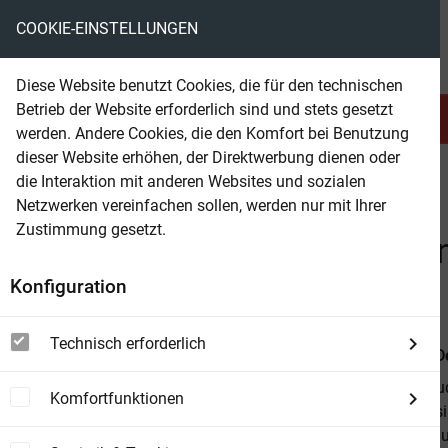
COOKIE-EINSTELLUNGEN
eBooks ohne DRM
Diese Website benutzt Cookies, die für den technischen
Betrieb der Website erforderlich sind und stets gesetzt
Serien & Abo
Belletristik
werden. Andere Cookies, die den Komfort bei Benutzung
dieser Website erhöhen, der Direktwerbung dienen oder
die Interaktion mit anderen Websites und sozialen
beam
Sachbuch
Essen & Trinken
Netzwerken vereinfachen sollen, werden nur mit Ihrer
Zustimmung gesetzt.
Beam Shop
Kochen mit dem Spiralsch
Konfiguration
80 kreative Rezepte
Technisch erforderlich
Vorbestellbar
Von
Smart, D
Die neuen Nud
Komfortfunktionen
Küchenutensil
im Nu bunte u