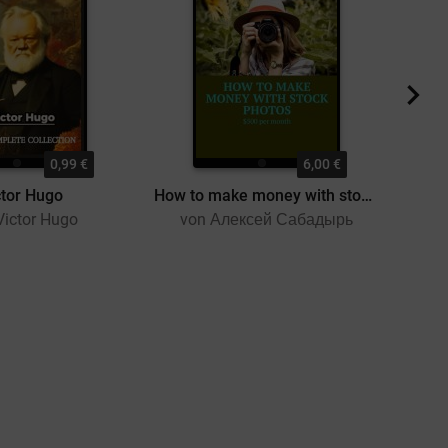
0,99 €
6,00 €
ctor Hugo
How to make money with stock photos
Als Ro
Victor Hugo
von Алексей Сабадырь
von