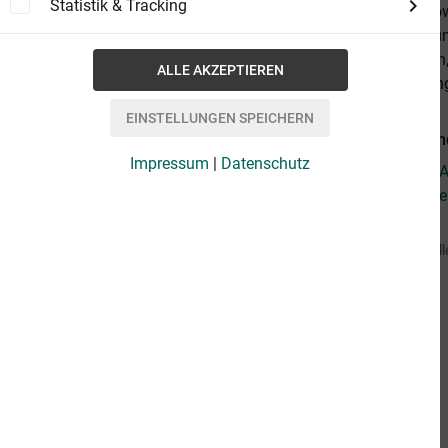
Statistik & Tracking
auch noch low
Vorspeisen un
ob roh, vegan,
neues Lieblin
Weiterführen
Impressum
|
Datenschutz
Fragen zum Ar
Weitere Artik
Vorbestell