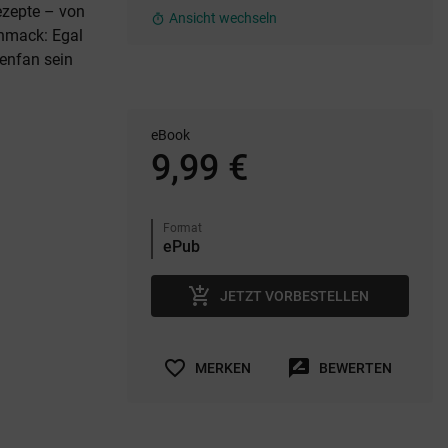
ezepte – von
Ansicht wechseln
timer
chmack: Egal
lenfan sein
eBook
9,99 €
Format
add_shopping_cart
JETZT VORBESTELLEN
favorite_border
rate_review
MERKEN
BEWERTEN