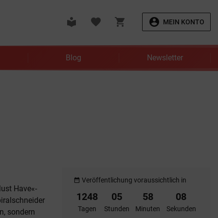
local_library
favorite
shopping_cart
account_circle
MEIN KONTO
Blog
Newsletter
Veröffentlichung voraussichtlich in
date_range
Must Have«-
1248
05
58
07
iralschneider
Tagen
Stunden
Minuten
Sekunden
en, sondern