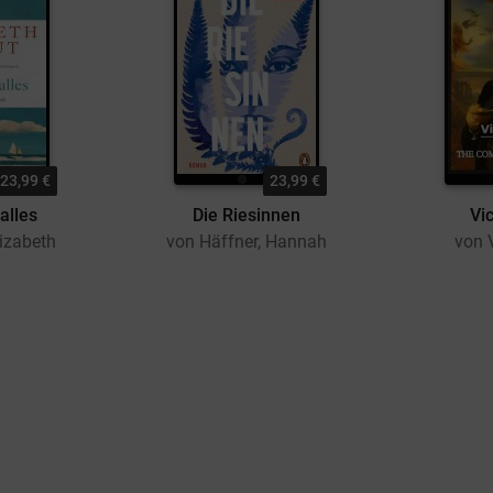
23,99 €
23,99 €
alles
Die Riesinnen
Vi
lizabeth
von Häffner, Hannah
von 