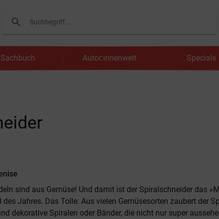
search
Suchen
Sachbuch
Autor:innenwelt
Specials
neider
enise
eln sind aus Gemüse! Und damit ist der Spiralschneider das »
 des Jahres. Das Tolle: Aus vielen Gemüsesorten zaubert der Sp
nd dekorative Spiralen oder Bänder, die nicht nur super ausseh