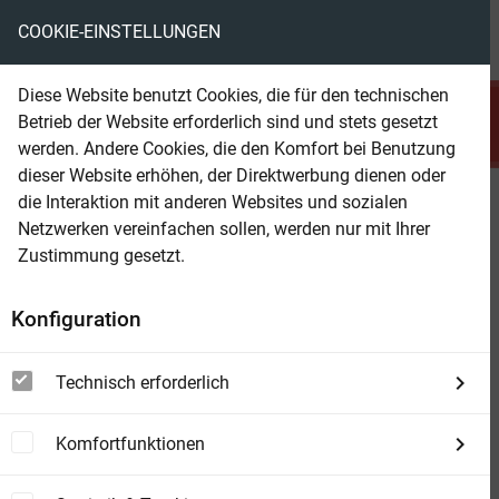
COOKIE-EINSTELLUNGEN
menu
local_library
favorite
shopping_cart
account_circle
Diese Website benutzt Cookies, die für den technischen
search
Betrieb der Website erforderlich sind und stets gesetzt
Suchen
werden. Andere Cookies, die den Komfort bei Benutzung
dieser Website erhöhen, der Direktwerbung dienen oder
die Interaktion mit anderen Websites und sozialen
Beam Shop
Patrick Süskind: Das Parfum
Netzwerken vereinfachen sollen, werden nur mit Ihrer
Ein Unterrichtsentwurf für die Sekundarstufe II
Zustimmung gesetzt.
Konfiguration
Technisch erforderlich
Komfortfunktionen