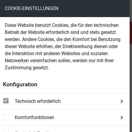
COOKIE-EINSTELLUNGEN
menu
local_library
favorite
shopping_cart
account_circle
Diese Website benutzt Cookies, die für den technischen
search
Betrieb der Website erforderlich sind und stets gesetzt
Suchen
werden. Andere Cookies, die den Komfort bei Benutzung
dieser Website erhöhen, der Direktwerbung dienen oder
die Interaktion mit anderen Websites und sozialen
Beam Shop
Wie wir uns Rassismus
Netzwerken vereinfachen sollen, werden nur mit Ihrer
beibringen
Zustimmung gesetzt.
Eine Analyse deutscher Debatten
Konfiguration
Technisch erforderlich
Komfortfunktionen