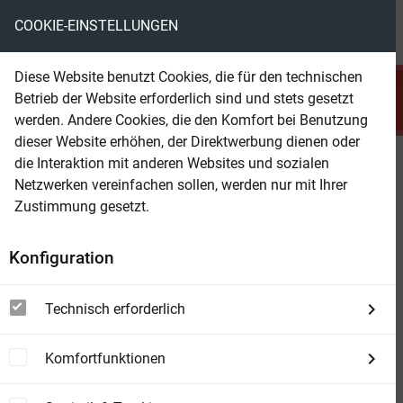
COOKIE-EINSTELLUNGEN
menu
local_library
favorite
shopping_cart
account_circle
Diese Website benutzt Cookies, die für den technischen
search
Betrieb der Website erforderlich sind und stets gesetzt
Suchen
werden. Andere Cookies, die den Komfort bei Benutzung
dieser Website erhöhen, der Direktwerbung dienen oder
die Interaktion mit anderen Websites und sozialen
Beam Shop
Demokratiedämmerung
Netzwerken vereinfachen sollen, werden nur mit Ihrer
Eine Kritik der Demokratietheorie
Zustimmung gesetzt.
Konfiguration
Technisch erforderlich
Komfortfunktionen