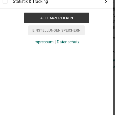
Statistik & Tracking
Schauspieler.
keiner kann di
dessen Zentru
Islamismus st
'Ende der Welt'
alles anzeige
Impressum
|
Datenschutz
Weiterführen
Fragen zum Ar
Weitere Artik