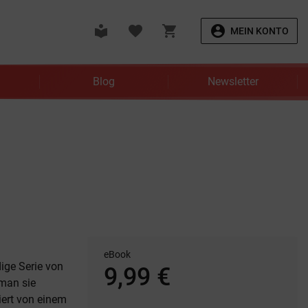
local_library
favorite
shopping_cart
account_circle
MEIN KONTO
Blog
Newsletter
eBook
ige Serie von
9,99 €
man sie
iert von einem