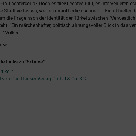
 Ein Theatercoup? Doch es fließt echtes Blut, es intervenieren ec
e Stadt verlassen, weil es unaufhörlich schneit ... Ein aktueller 
m die Frage nach der Identität der Türkei zwischen "Verwestlic
eht. "Ein märchenhafter, politisch ahnungsvoller Blick in das ve
." Volker...
expand_more
n
de Links zu "Schnee"
tikel?
el von Carl Hanser Verlag GmbH & Co. KG