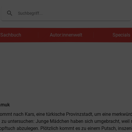
search
Suchen
Sachbuch
Autor:innenwelt
Specials
amuk
ommt nach Kars, eine türkische Provinzstadt, um eine merkwürd
 zu untersuchen: Junge Mädchen haben sich umgebracht, weil 
pftuch abzulegen. Plötzlich kommt es zu einem Putsch, inszen