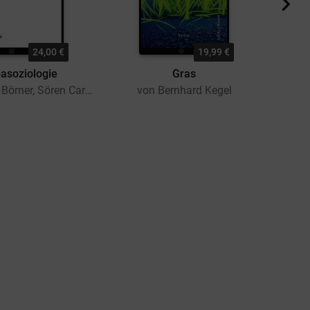
24,00 €
19,99 €
asoziologie
Gras
Kapit
von Stefanie Börner, Sören Carlson
von Bernhard Kegel
v