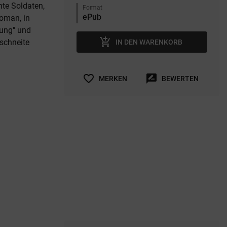
hte Soldaten,
Format
Roman, in
hung" und
add_shopping_cart
rschneite
IN DEN WARENKORB
favorite_border
rate_review
MERKEN
BEWERTEN