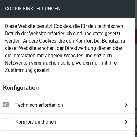
COOKIE-EINSTELLUNGEN
eBooks ohne DRM
Diese Website benutzt Cookies, die für den technischen
Betrieb der Website erforderlich sind und stets gesetzt
Serien & Abo
Belletristik
werden. Andere Cookies, die den Komfort bei Benutzung
dieser Website erhöhen, der Direktwerbung dienen oder
die Interaktion mit anderen Websites und sozialen
beam
Belletristik
Belletristik allgemein
Netzwerken vereinfachen sollen, werden nur mit Ihrer
Zustimmung gesetzt.
Beam Shop
Schnee
Konfiguration
Roman
Technisch erforderlich
Von
Orhan P
Ein Fremder k
Komfortfunktionen
Selbstmorden
zwang, das Ko