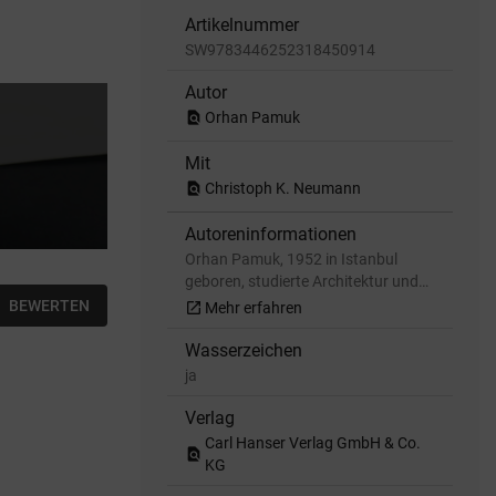
Artikelnummer
SW9783446252318450914
Autor
find_in_page
Orhan Pamuk
Mit
find_in_page
Christoph K. Neumann
Autoreninformationen
Orhan Pamuk, 1952 in Istanbul
geboren, studierte Architektur und…
BEWERTEN
open_in_new
Mehr erfahren
Wasserzeichen
ja
Verlag
Carl Hanser Verlag GmbH & Co.
find_in_page
KG