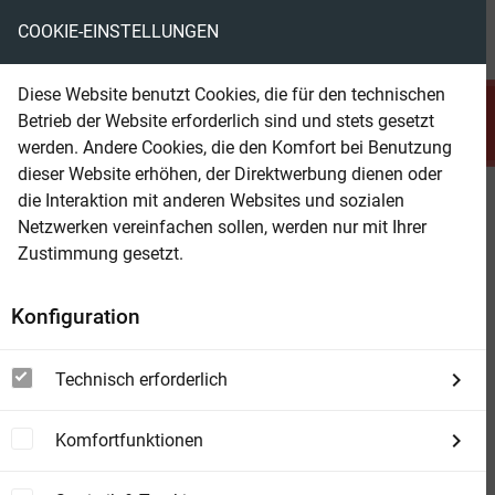
COOKIE-EINSTELLUNGEN
menu
local_library
favorite
shopping_cart
account_circle
Diese Website benutzt Cookies, die für den technischen
search
Betrieb der Website erforderlich sind und stets gesetzt
Suchen
werden. Andere Cookies, die den Komfort bei Benutzung
dieser Website erhöhen, der Direktwerbung dienen oder
die Interaktion mit anderen Websites und sozialen
Beam Shop
Die Nöte des wahren Polizisten
Netzwerken vereinfachen sollen, werden nur mit Ihrer
Roman
Zustimmung gesetzt.
Konfiguration
Technisch erforderlich
Komfortfunktionen