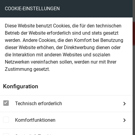
COOKIE-EINSTELLUNGEN
menu
local_library
favorite
shopping_cart
account_circle
Diese Website benutzt Cookies, die für den technischen
search
Betrieb der Website erforderlich sind und stets gesetzt
Suchen
werden. Andere Cookies, die den Komfort bei Benutzung
dieser Website erhöhen, der Direktwerbung dienen oder
die Interaktion mit anderen Websites und sozialen
Beam Shop
Der Tod in Venedig. Textausgabe
Netzwerken vereinfachen sollen, werden nur mit Ihrer
mit Kommentar und Materialien
Zustimmung gesetzt.
[Reclam XL – Text und Kontext] – Mann,
Konfiguration
Thomas – 16171
Technisch erforderlich
Komfortfunktionen