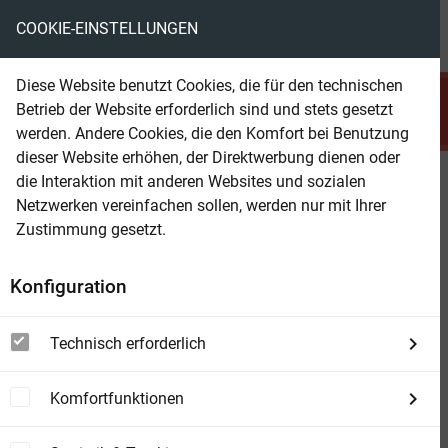
COOKIE-EINSTELLUNGEN
menu
local_library
favorite
shopping_cart
account_circle
Diese Website benutzt Cookies, die für den technischen
search
Betrieb der Website erforderlich sind und stets gesetzt
Suchen
werden. Andere Cookies, die den Komfort bei Benutzung
dieser Website erhöhen, der Direktwerbung dienen oder
die Interaktion mit anderen Websites und sozialen
Beam Shop
Die schönsten Anekdoten aus der
Netzwerken vereinfachen sollen, werden nur mit Ihrer
Welt des Adels
Zustimmung gesetzt.
Zwischen Krone und Krawall: Amüsantes aus
Konfiguration
dem Adelsleben
Technisch erforderlich
Komfortfunktionen