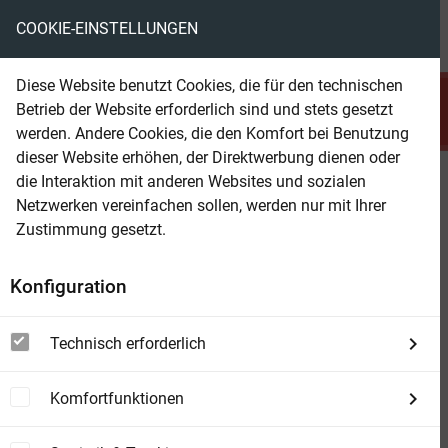
COOKIE-EINSTELLUNGEN
menu
local_library
favorite
shopping_cart
account_circle
Diese Website benutzt Cookies, die für den technischen
search
Betrieb der Website erforderlich sind und stets gesetzt
Suchen
werden. Andere Cookies, die den Komfort bei Benutzung
dieser Website erhöhen, der Direktwerbung dienen oder
die Interaktion mit anderen Websites und sozialen
Beam Shop
Fort Aldamo - Folge 042
Netzwerken vereinfachen sollen, werden nur mit Ihrer
Jetzt gehört Aldamo uns
Zustimmung gesetzt.
Konfiguration
Technisch erforderlich
Komfortfunktionen