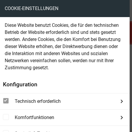
COOKIE-EINSTELLUNGEN
menu
local_library
favorite
shopping_cart
account_circle
Diese Website benutzt Cookies, die für den technischen
search
Betrieb der Website erforderlich sind und stets gesetzt
Suchen
werden. Andere Cookies, die den Komfort bei Benutzung
dieser Website erhöhen, der Direktwerbung dienen oder
die Interaktion mit anderen Websites und sozialen
Beam Shop
G. F. Unger Western-Bestseller
Netzwerken vereinfachen sollen, werden nur mit Ihrer
2784
Zustimmung gesetzt.
Die Gezähmten
Konfiguration
Technisch erforderlich
Komfortfunktionen