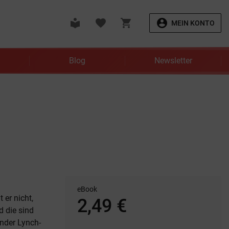
local_library
favorite
shopping_cart
account_circle
MEIN KONTO
Blog
Newsletter
eBook
 er nicht,
2,49 €
d die sind
ender Lynch-