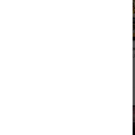
2,49 €
Wildwest-Roman – Unsterbliche Helden 71
G. F. Unger Sonde
von Frank Callahan
von G. F. 
Andere sahen sich auch an