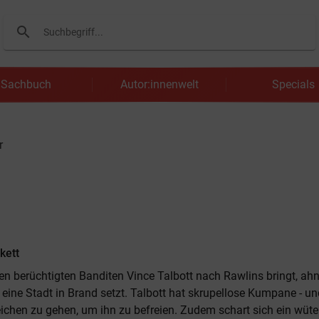
search
Suchen
Sachbuch
Autor:innenwelt
Specials
r
kett
den berüchtigten Banditen Vince Talbott nach Rawlins bringt, ahnt
 eine Stadt in Brand setzt. Talbott hat skrupellose Kumpane - un
Leichen zu gehen, um ihn zu befreien. Zudem schart sich ein wüt