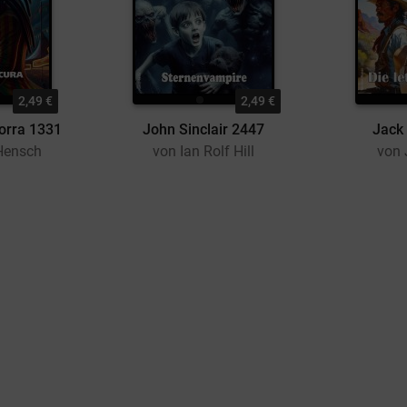
2,49 €
2,49 €
orra 1331
John Sinclair 2447
Jack
Hensch
von Ian Rolf Hill
von 