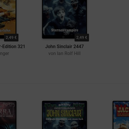
2,49 €
2,49 €
r-Edition 321
John Sinclair 2447
Unger
von Ian Rolf Hill