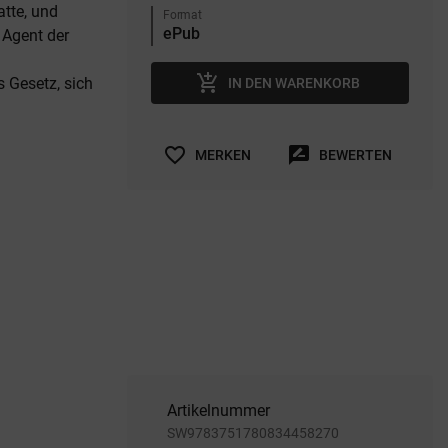
atte, und
Format
 Agent der
add_shopping_cart
s Gesetz, sich
IN DEN WARENKORB
favorite_border
rate_review
MERKEN
BEWERTEN
Artikelnummer
SW9783751780834458270