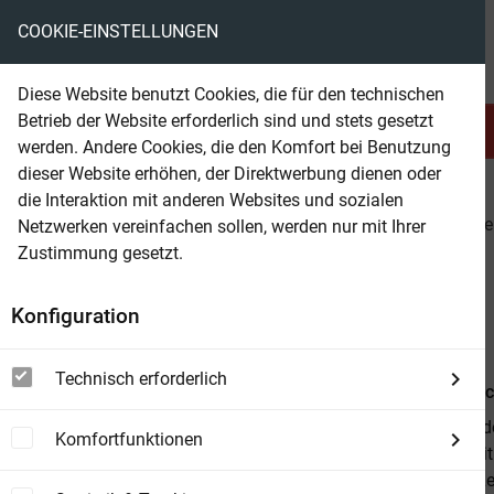
COOKIE-EINSTELLUNGEN
eBooks ohne DRM
Diese Website benutzt Cookies, die für den technischen
Betrieb der Website erforderlich sind und stets gesetzt
Serien & Abo
Belletristik
werden. Andere Cookies, die den Komfort bei Benutzung
dieser Website erhöhen, der Direktwerbung dienen oder
die Interaktion mit anderen Websites und sozialen
beam
Serien & Abo
Abenteuer & Western
Lassite
Netzwerken vereinfachen sollen, werden nur mit Ihrer
Zustimmung gesetzt.
Beam Shop
Lassiter 2759
Konfiguration
Lassiter in der Stadt der Lyncher
Technisch erforderlich
Von
Pete Hac
Als Lassiter 
Komfortfunktionen
dass er damit
bereit, über 