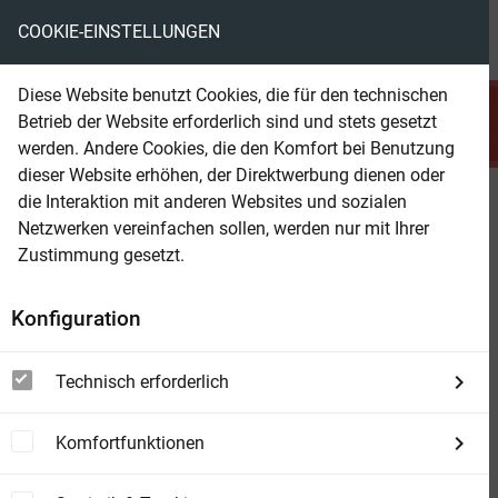
COOKIE-EINSTELLUNGEN
menu
local_library
favorite
shopping_cart
account_circle
Diese Website benutzt Cookies, die für den technischen
search
Betrieb der Website erforderlich sind und stets gesetzt
Suchen
werden. Andere Cookies, die den Komfort bei Benutzung
dieser Website erhöhen, der Direktwerbung dienen oder
die Interaktion mit anderen Websites und sozialen
Beam Shop
G. F. Unger 2326
Netzwerken vereinfachen sollen, werden nur mit Ihrer
Die Camerons
Zustimmung gesetzt.
Konfiguration
Technisch erforderlich
Komfortfunktionen