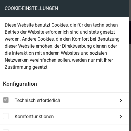
COOKIE-EINSTELLUNGEN
menu
local_library
favorite
shopping_cart
account_circle
Diese Website benutzt Cookies, die für den technischen
search
Betrieb der Website erforderlich sind und stets gesetzt
Suchen
werden. Andere Cookies, die den Komfort bei Benutzung
dieser Website erhöhen, der Direktwerbung dienen oder
die Interaktion mit anderen Websites und sozialen
Beam Shop
Das Haus Zamis 5 - Des Teufels
Netzwerken vereinfachen sollen, werden nur mit Ihrer
Günstling
Zustimmung gesetzt.
Konfiguration
Technisch erforderlich
Komfortfunktionen