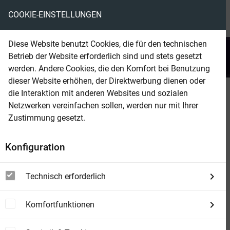
COOKIE-EINSTELLUNGEN
menu
local_library
favorite
shopping_cart
account_circle
Diese Website benutzt Cookies, die für den technischen
search
Betrieb der Website erforderlich sind und stets gesetzt
Suchen
werden. Andere Cookies, die den Komfort bei Benutzung
dieser Website erhöhen, der Direktwerbung dienen oder
die Interaktion mit anderen Websites und sozialen
Beam Shop
John Sinclair 2305
Netzwerken vereinfachen sollen, werden nur mit Ihrer
Der Wolf und die Jäger
Zustimmung gesetzt.
Konfiguration
Technisch erforderlich
Komfortfunktionen