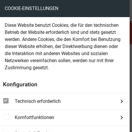
COOKIE-EINSTELLUNGEN
menu
local_library
favorite
shopping_cart
account_circle
Diese Website benutzt Cookies, die für den technischen
search
Betrieb der Website erforderlich sind und stets gesetzt
Suchen
werden. Andere Cookies, die den Komfort bei Benutzung
dieser Website erhöhen, der Direktwerbung dienen oder
die Interaktion mit anderen Websites und sozialen
Beam Shop
Maddrax 591
Netzwerken vereinfachen sollen, werden nur mit Ihrer
Nachbeben
Zustimmung gesetzt.
Konfiguration
Technisch erforderlich
Komfortfunktionen