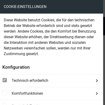
COOKIE-EINSTELLUNGEN
menu
local_library
favorite
shopping_cart
account_circle
Diese Website benutzt Cookies, die für den technischen
search
Betrieb der Website erforderlich sind und stets gesetzt
Suchen
werden. Andere Cookies, die den Komfort bei Benutzung
dieser Website erhöhen, der Direktwerbung dienen oder
die Interaktion mit anderen Websites und sozialen
Beam Shop
John Sinclair Sonder-Edition 290
Netzwerken vereinfachen sollen, werden nur mit Ihrer
Die Blut-Prinzessin
Zustimmung gesetzt.
Konfiguration
Technisch erforderlich
Komfortfunktionen