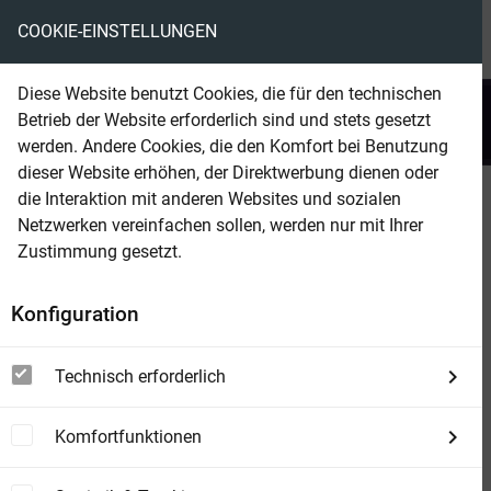
COOKIE-EINSTELLUNGEN
menu
local_library
favorite
shopping_cart
account_circle
Diese Website benutzt Cookies, die für den technischen
search
Betrieb der Website erforderlich sind und stets gesetzt
Suchen
werden. Andere Cookies, die den Komfort bei Benutzung
dieser Website erhöhen, der Direktwerbung dienen oder
die Interaktion mit anderen Websites und sozialen
Beam Shop
Gespenster-Krimi 203
Netzwerken vereinfachen sollen, werden nur mit Ihrer
Das Schloss der Medusa
Zustimmung gesetzt.
Konfiguration
Technisch erforderlich
Komfortfunktionen