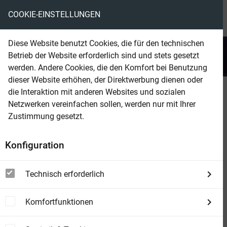
COOKIE-EINSTELLUNGEN
menu
local_library
favorite
shopping_cart
account_circle
Diese Website benutzt Cookies, die für den technischen
search
Betrieb der Website erforderlich sind und stets gesetzt
Suchen
werden. Andere Cookies, die den Komfort bei Benutzung
dieser Website erhöhen, der Direktwerbung dienen oder
die Interaktion mit anderen Websites und sozialen
Beam Shop
John Sinclair 2503
Netzwerken vereinfachen sollen, werden nur mit Ihrer
Der Bestatter
Zustimmung gesetzt.
Konfiguration
Technisch erforderlich
Komfortfunktionen