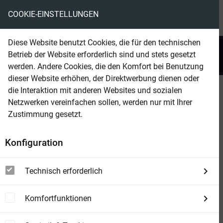
COOKIE-EINSTELLUNGEN
menu
local_library
favorite
shopping_cart
account_circle
Diese Website benutzt Cookies, die für den technischen
search
Betrieb der Website erforderlich sind und stets gesetzt
Suchen
werden. Andere Cookies, die den Komfort bei Benutzung
dieser Website erhöhen, der Direktwerbung dienen oder
die Interaktion mit anderen Websites und sozialen
Beam Shop
Dorian Hunter 204
Netzwerken vereinfachen sollen, werden nur mit Ihrer
Ein Fest für die Drud
Zustimmung gesetzt.
Konfiguration
Technisch erforderlich
Komfortfunktionen