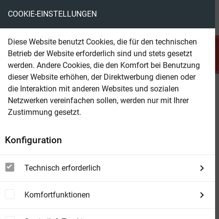
COOKIE-EINSTELLUNGEN
menu
local_library
favorite
shopping_cart
account_circle
Diese Website benutzt Cookies, die für den technischen
search
Betrieb der Website erforderlich sind und stets gesetzt
Suchen
werden. Andere Cookies, die den Komfort bei Benutzung
dieser Website erhöhen, der Direktwerbung dienen oder
die Interaktion mit anderen Websites und sozialen
Beam Shop
Der Mann, den sie Highgrader
Netzwerken vereinfachen sollen, werden nur mit Ihrer
nannten: Wichita Western Roman
Zustimmung gesetzt.
269
Konfiguration
Technisch erforderlich
Komfortfunktionen