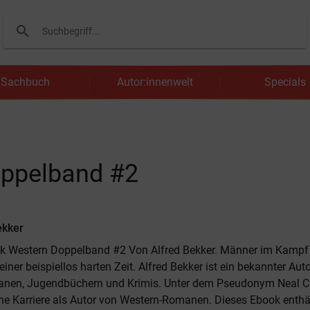
search
Suchen
Sachbuch
Autor:innenwelt
Specials
oppelband #2
ekker
k Western Doppelband #2 Von Alfred Bekker. Männer im Kampf
iner beispiellos harten Zeit. Alfred Bekker ist ein bekannter Aut
nen, Jugendbüchern und Krimis. Unter dem Pseudonym Neal 
ne Karriere als Autor von Western-Romanen. Dieses Ebook enthä