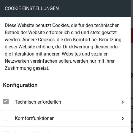
COOKIE-EINSTELLUNGEN
eBooks ohne DRM
Diese Website benutzt Cookies, die für den technischen
Betrieb der Website erforderlich sind und stets gesetzt
Serien & Abo
Belletristik
werden. Andere Cookies, die den Komfort bei Benutzung
dieser Website erhöhen, der Direktwerbung dienen oder
die Interaktion mit anderen Websites und sozialen
beam
Belletristik
Abenteuer & Western
Western
Netzwerken vereinfachen sollen, werden nur mit Ihrer
Zustimmung gesetzt.
Beam Shop
Neal Chadwick Western D
Konfiguration
Von
Alfred B
Technisch erforderlich
Neal Chadwic
und Rache in e
Komfortfunktionen
Fantasy-Roma
begann er sei