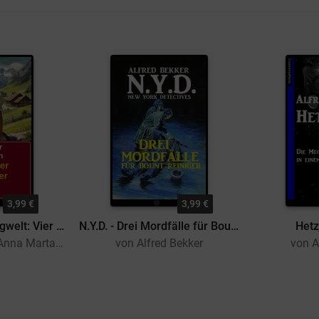
3,99 €
3,99 €
Neues aus der Bergwelt: Vier Bergromane
N.Y.D. - Drei Mordfälle für Bount Reiniger (New York Detectives)
Hetz
von Alfred Bekker, Anna Martach
von Alfred Bekker
von A