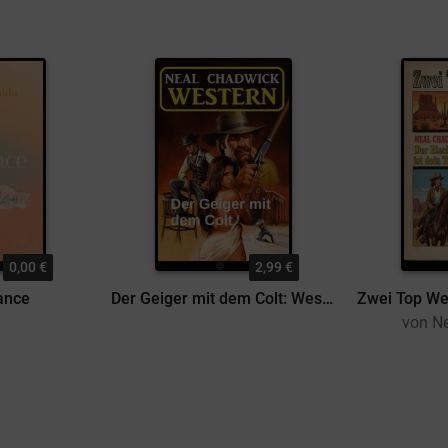
0,00 €
2,99 €
ance
Der Geiger mit dem Colt: Western
von N