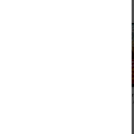
Andere kauften auch
3,99 €
Cassiopeiapress Western Roman Trio #5
von Alfred Bekker, Pete Hackett
Andere sahen sich auch an