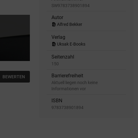
SW9783738901894
Autor
find_in_page
Alfred Bekker
Verlag
find_in_page
Uksak E-Books
Seitenzahl
150
Barrierefreiheit
BEWERTEN
Aktuell liegen noch keine
Informationen vor
ISBN
9783738901894