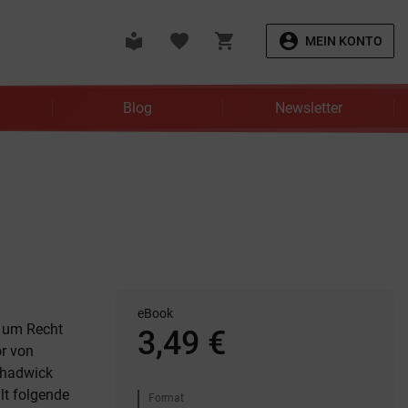
local_library
favorite
shopping_cart
account_circle
MEIN KONTO
Blog
Newsletter
eBook
 um Recht
3,49 €
or von
Chadwick
lt folgende
Format