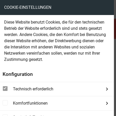
COOKIE-EINSTELLUNGEN
menu
local_library
favorite
shopping_cart
account_circle
Diese Website benutzt Cookies, die für den technischen
search
Betrieb der Website erforderlich sind und stets gesetzt
Suchen
werden. Andere Cookies, die den Komfort bei Benutzung
dieser Website erhöhen, der Direktwerbung dienen oder
die Interaktion mit anderen Websites und sozialen
Beam Shop
N.Y.D. - Drei Mordfälle für Bount
Netzwerken vereinfachen sollen, werden nur mit Ihrer
Reiniger (New York Detectives)
Zustimmung gesetzt.
Konfiguration
Technisch erforderlich
Komfortfunktionen