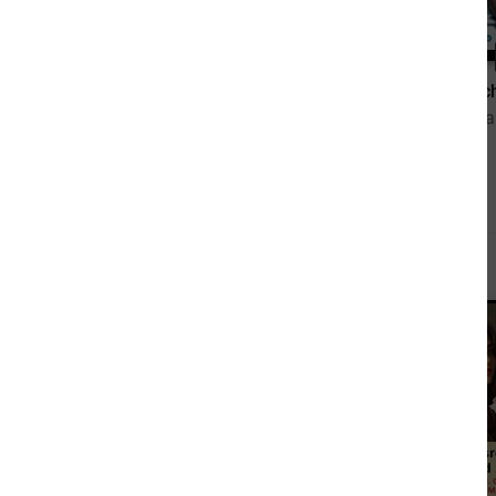
0,00 €
Die Geheimnisse von Paris. Band I
von Eugène Sue
von Grit L
Andere sahen sich auch an