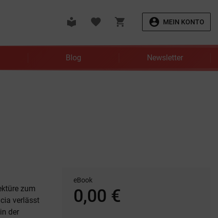
local_library
favorite
shopping_cart
account_circle
MEIN KONTO
Blog
Newsletter
eBook
lektüre zum
0,00 €
cia verlässt
in der