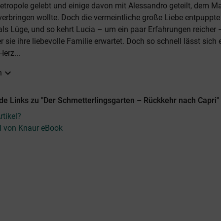
tropole gelebt und einige davon mit Alessandro geteilt, dem M
 verbringen wollte. Doch die vermeintliche große Liebe entpuppte
als Lüge, und so kehrt Lucia – um ein paar Erfahrungen reicher –
r sie ihre liebevolle Familie erwartet. Doch so schnell lässt sich 
erz...
expand_more
n
de Links zu "Der Schmetterlingsgarten – Rückkehr nach Capri"
tikel?
el von Knaur eBook