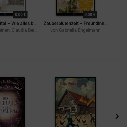
0,00 €
0,00 €
Das Juliusspital – Wie alles begann
Zauberblütenzeit – Freundinnen zum Verlieben
von Nadja Beinert, Claudia Beinert
von Gabriella Engelmann