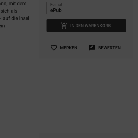
ann, mit dem
Format
 sich als
 auf die Insel
add_shopping_cart
ein
IN DEN WARENKORB
favorite_border
rate_review
MERKEN
BEWERTEN