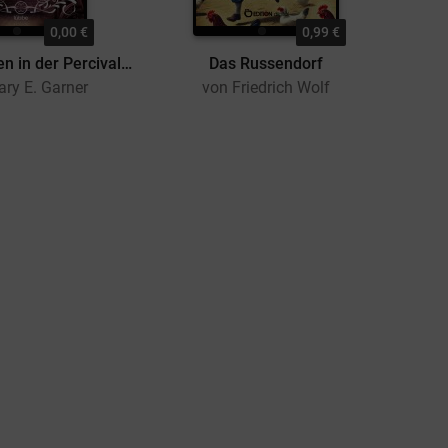
0,00 €
0,99 €
Der Buchladen in der Percival Road
Das Russendorf
Ist de
ry E. Garner
von Friedrich Wolf