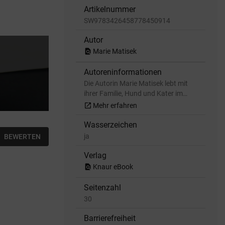
Artikelnummer
SW9783426458778450914
Autor
find_in_page
Marie Matisek
Autoreninformationen
Die Autorin Marie Matisek lebt mit
ihrer Familie, Hund und Kater im…
open_in_new
Mehr erfahren
Wasserzeichen
ja
BEWERTEN
Verlag
find_in_page
Knaur eBook
Seitenzahl
30
Barrierefreiheit