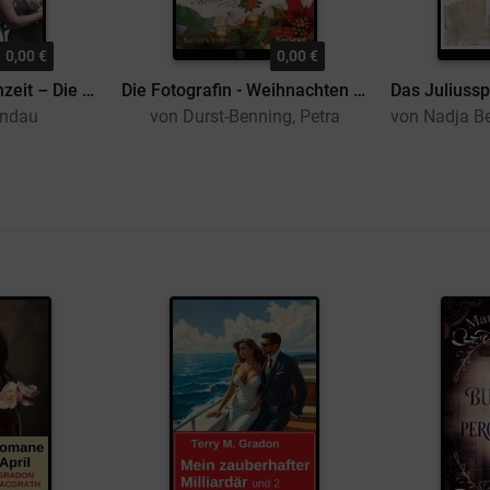
0,00 €
0,00 €
Die sardische Hochzeit – Die Verlobte
Die Fotografin - Weihnachten im Fotoatelier
andau
von Durst-Benning, Petra