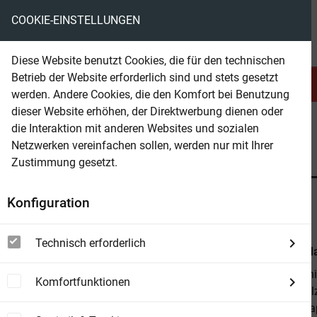
COOKIE-EINSTELLUNGEN
eBooks ohne DRM
Diese Website benutzt Cookies, die für den technischen
Betrieb der Website erforderlich sind und stets gesetzt
Serien & Abo
Belletristik
werden. Andere Cookies, die den Komfort bei Benutzung
dieser Website erhöhen, der Direktwerbung dienen oder
die Interaktion mit anderen Websites und sozialen
beam
Belletristik
Belletristik allgemein
Netzwerken vereinfachen sollen, werden nur mit Ihrer
Zustimmung gesetzt.
Beam Shop
Der Schmetterlingsgarten 
Konfiguration
Eine Kurzgeschichte
Technisch erforderlich
Von
Marie Ma
Die Vorgeschi
Komfortfunktionen
Dahinschmelzen
die Stadt Nea