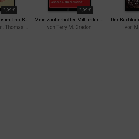
3,99 €
3,99 €
3 Schicksalsromane im Trio-Band April 2025
Mein zauberhafter Milliardär und 2 andere Liebesromane
von Terry M. Gradon, Thomas West, Harold MacGrath
von Terry M. Gradon
von Ma