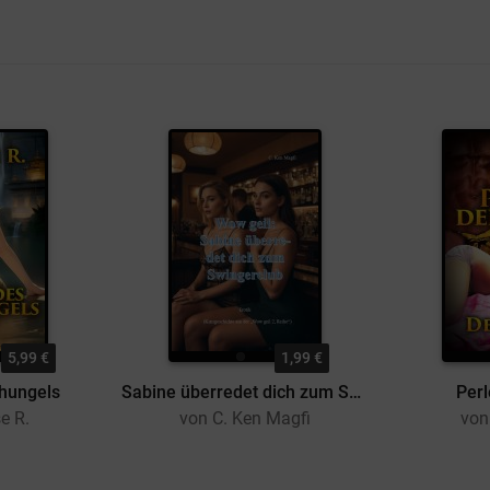
5,99 €
1,99 €
chungels
Sabine überredet dich zum Swingerclub
Perl
e R.
von C. Ken Magfi
von