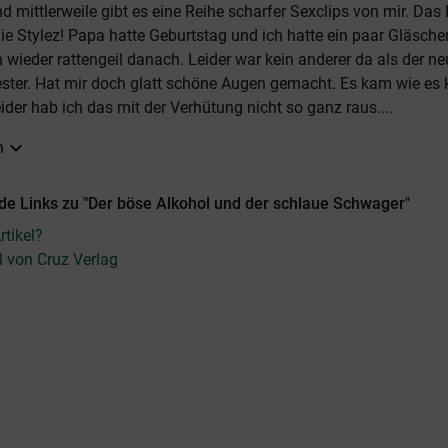
nd mittlerweile gibt es eine Reihe scharfer Sexclips von mir. Da
ie Stylez! Papa hatte Geburtstag und ich hatte ein paar Gläschen
 wieder rattengeil danach. Leider war kein anderer da als der n
ster. Hat mir doch glatt schöne Augen gemacht. Es kam wie e
ider hab ich das mit der Verhütung nicht so ganz raus....
expand_more
n
de Links zu "Der böse Alkohol und der schlaue Schwager"
tikel?
el von Cruz Verlag