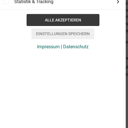
Statistik & Tracking
erste Video u
Clip von Bonn
immer war ich
meiner Schwe
musste, nur le
alles anzeige
Impressum
|
Datenschutz
Weiterführen
Fragen zum Ar
Weitere Artik