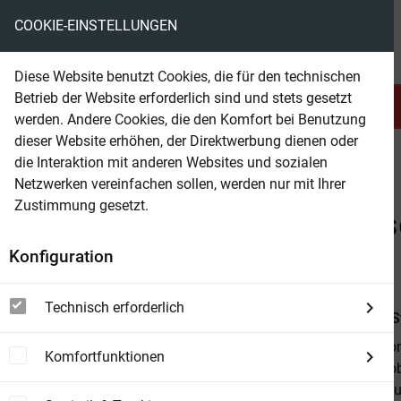
COOKIE-EINSTELLUNGEN
eBooks ohne DRM
Diese Website benutzt Cookies, die für den technischen
Betrieb der Website erforderlich sind und stets gesetzt
Serien & Abo
Belletristik
werden. Andere Cookies, die den Komfort bei Benutzung
dieser Website erhöhen, der Direktwerbung dienen oder
die Interaktion mit anderen Websites und sozialen
beam
Belletristik
Belletristik allgemein
Netzwerken vereinfachen sollen, werden nur mit Ihrer
Zustimmung gesetzt.
Beam Shop
Der böse Alkohol und der 
Konfiguration
Eine Story von Bonnie Stylez
Technisch erforderlich
Von
Bonnie S
Hi, ich bin B
Komfortfunktionen
versautes Hob
angefangen u