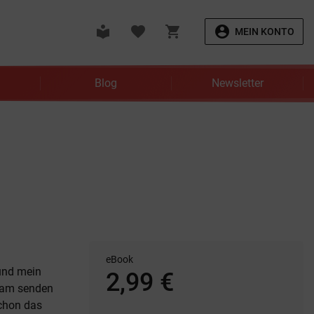
local_library
favorite
shopping_cart
account_circle
MEIN KONTO
Blog
Newsletter
eBook
 und mein
2,99 €
ecam senden
schon das