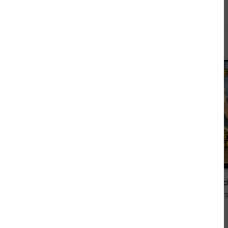
Andere sahen sich auch an
5,99 €
3 in 1 Sammelband: CMNF-Party, Eine Affäre in Berlin, Dirty Dreams
Perle der Ds
von Margaux Navara
von Denis