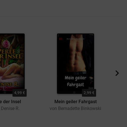
4,99 €
2,99 €
e der Insel
Mein geiler Fahrgast
Ohn
 Denise R.
von Bernadette Binkowski