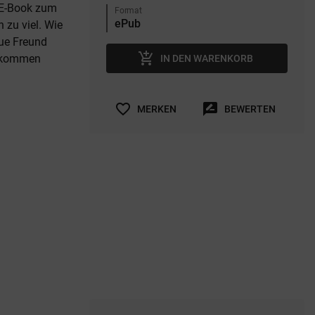
s E-Book zum
Format
 zu viel. Wie
eue Freund
add_shopping_cart
s kommen
IN DEN WARENKORB
favorite_border
rate_review
MERKEN
BEWERTEN