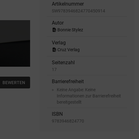
Artikelnummer
SW9783946824770450914
Autor
find_in_page
Bonnie Stylez
Verlag
find_in_page
Cruz Verlag
Seitenzahl
17
Barrierefreiheit
BEWERTEN
Keine Angabe: Keine
Informationen zur Barrierefreiheit
bereitgestellt
ISBN
9783946824770