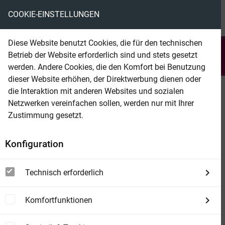
COOKIE-EINSTELLUNGEN
menu
local_library
favorite
shopping_cart
account_circle
Diese Website benutzt Cookies, die für den technischen
search
Betrieb der Website erforderlich sind und stets gesetzt
Suchen
werden. Andere Cookies, die den Komfort bei Benutzung
dieser Website erhöhen, der Direktwerbung dienen oder
die Interaktion mit anderen Websites und sozialen
Beam Shop
Bier, Wodka und eine Jungfrau
Netzwerken vereinfachen sollen, werden nur mit Ihrer
Zustimmung gesetzt.
Konfiguration
Technisch erforderlich
Komfortfunktionen