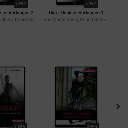
4,99 €
4,99 €
kles Verlangen 2
Gier - Dunkles Verlangen 1
von Hekate Fallada, Robert Sarre, Gregor Dunajew, Tabor Jenkins, Hans Bergmann
von Maren Suder, Robert Sarre, Tabor Jenkins, Gregor Dunajew, Hans Bergmann
3,99 €
0,49 €