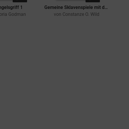
gelsgriff 1
Gemeine Sklavenspiele mit der Latex-Queen
loria Godman
von Constanze O. Wild
v