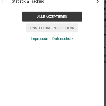
Statistik & Tracking
darauf ein, 6
ist, wie sie i
seinen Qualen
Lorenas gnade
Tagebucheintr
alles anzeige
Impressum
|
Datenschutz
Weiterführen
Fragen zum Ar
Weitere Artik