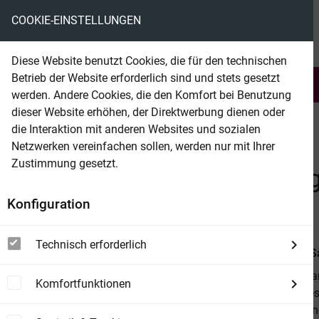
COOKIE-EINSTELLUNGEN
eBooks ohne DRM
Diese Website benutzt Cookies, die für den technischen
Betrieb der Website erforderlich sind und stets gesetzt
Serien & Abo
Belletristik
werden. Andere Cookies, die den Komfort bei Benutzung
dieser Website erhöhen, der Direktwerbung dienen oder
die Interaktion mit anderen Websites und sozialen
beam
Belletristik
Erotik
BDSM
Netzwerken vereinfachen sollen, werden nur mit Ihrer
Zustimmung gesetzt.
Beam Shop
Chronik einer Unterwerfun
Konfiguration
Totale Versklavung in 6 Monaten (alle 6 Bände)
Technisch erforderlich
Von
Robert S
Als Robert Sa
Komfortfunktionen
Aura. Doch es
Lorena verlang