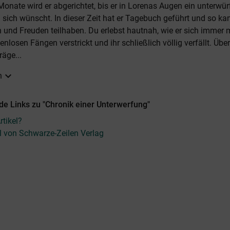
 Monate wird er abgerichtet, bis er in Lorenas Augen ein unterwür
hn sich wünscht. In dieser Zeit hat er Tagebuch geführt und so k
 und Freuden teilhaben. Du erlebst hautnah, wie er sich immer 
nlosen Fängen verstrickt und ihr schließlich völlig verfällt. Übe
äge...
expand_more
n
de Links zu "Chronik einer Unterwerfung"
tikel?
el von Schwarze-Zeilen Verlag