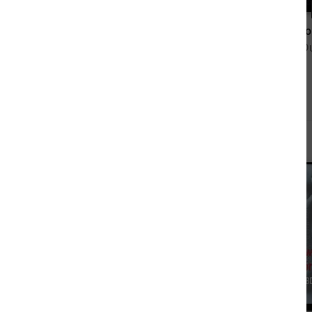
3,99 €
Dauervögeln in den Flitterwochen
von Cheyenne Silver
von Etienne 
Andere sahen sich auch an
2,99 €