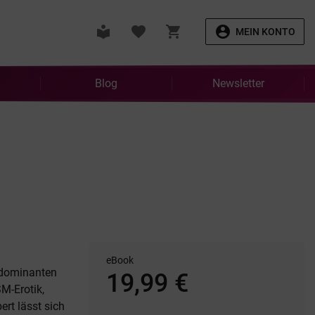
local_library
favorite
shopping_cart
account_circle
MEIN KONTO
Blog
Newsletter
eBook
r dominanten
19,99 €
M-Erotik,
ert lässt sich