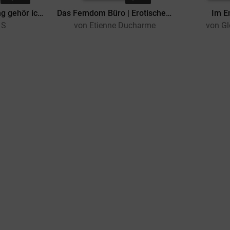
In der Unterwerfung gehör ich dir
Das Femdom Büro | Erotischer Roman
Im En
 S
von Etienne Ducharme
von G