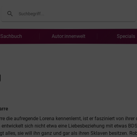
search
Suchen
Sachbuch
Autor:innenwelt
Specials
g
arre
rre die aufregende Lorena kennenlernt, ist er fasziniert von ihre
 entwickelt sich nicht etwa eine Liebesbeziehung mit etwas BDS
t alles, sie will ihn ganz und gar als ihren Sklaven besitzen. Rob