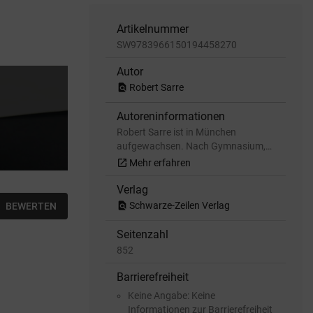
Artikelnummer
SW9783966150194458270
Autor
find_in_page
Robert Sarre
Autoreninformationen
Robert Sarre ist in München
aufgewachsen. Nach Gymnasium,…
open_in_new
Mehr erfahren
Verlag
find_in_page
Schwarze-Zeilen Verlag
BEWERTEN
Seitenzahl
852
Barrierefreiheit
Keine Angabe: Keine
Informationen zur Barrierefreiheit