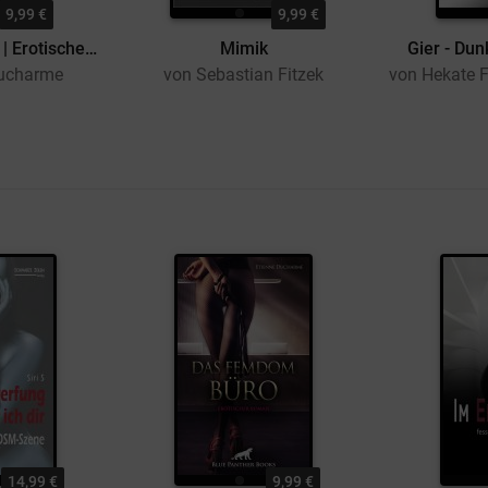
9,99 €
9,99 €
Das Femdom Büro | Erotischer Roman
Mimik
Gier - Dun
Ducharme
von Sebastian Fitzek
14,99 €
9,99 €