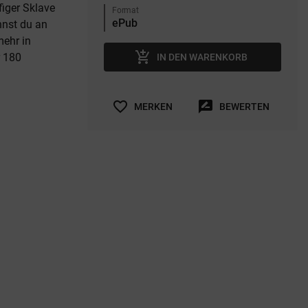
figer Sklave
Format
annst du an
mehr in
add_shopping_cart
r 180
IN DEN WARENKORB
favorite_border
rate_review
MERKEN
BEWERTEN