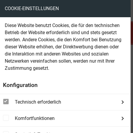
COOKIE-EINSTELLUNGEN
menu
local_library
favorite
shopping_cart
account_circle
Diese Website benutzt Cookies, die für den technischen
search
Betrieb der Website erforderlich sind und stets gesetzt
Suchen
werden. Andere Cookies, die den Komfort bei Benutzung
dieser Website erhöhen, der Direktwerbung dienen oder
die Interaktion mit anderen Websites und sozialen
Beam Shop
Fantasy Abenteuer Superband
Netzwerken vereinfachen sollen, werden nur mit Ihrer
1028
Zustimmung gesetzt.
Konfiguration
Technisch erforderlich
Komfortfunktionen