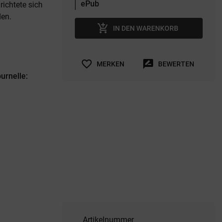
richtete sich
den.
add_shopping_cart
IN DEN WARENKORB
favorite_border
rate_review
MERKEN
BEWERTEN
urnelle:
Artikelnummer