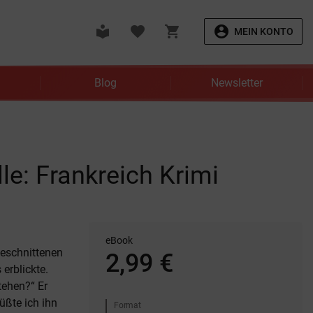
local_library
favorite
shopping_cart
account_circle
MEIN KONTO
Blog
Newsletter
le: Frankreich Krimi
eBook
geschnittenen
2,99 €
erblickte.
tehen?“ Er
üßte ich ihn
Format