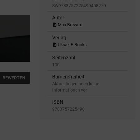
SW9783757225490458270
Autor
find_in_page
Max Brevard
Verlag
find_in_page
Uksak E-Books
Seitenzahl
100
Barrierefreiheit
BEWERTEN
Aktuell liegen noch keine
Informationen vor
ISBN
9783757225490