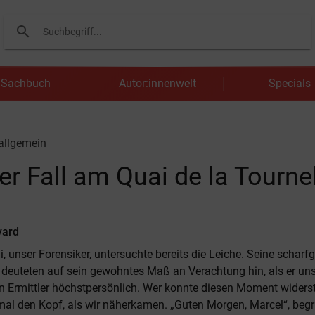
search
Suchen
Sachbuch
Autor:innenwelt
Specials
 allgemein
 Fall am Quai de la Tournel
vard
i, unser Forensiker, untersuchte bereits die Leiche. Seine scharf
deuteten auf sein gewohntes Maß an Verachtung hin, als er uns 
en Ermittler höchstpersönlich. Wer konnte diesen Moment widers
mal den Kopf, als wir näherkamen. „Guten Morgen, Marcel“, begr