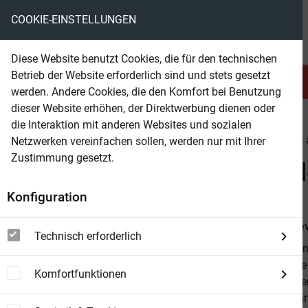
COOKIE-EINSTELLUNGEN
eBooks ohne DRM
Diese Website benutzt Cookies, die für den technischen
Betrieb der Website erforderlich sind und stets gesetzt
Serien & Abo
Belletristik
werden. Andere Cookies, die den Komfort bei Benutzung
dieser Website erhöhen, der Direktwerbung dienen oder
die Interaktion mit anderen Websites und sozialen
beam
Belletristik
Krimi & Thriller
Krimi & Thriller
Netzwerken vereinfachen sollen, werden nur mit Ihrer
Zustimmung gesetzt.
Beam Shop
Kommissar Leprince und der
Konfiguration
Von
Max Bre
Technisch erforderlich
Marcel Santin
Gesichtszüge 
Komfortfunktionen
„Ah, die beid
hob nicht ein