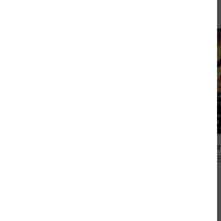
1,49 €
Inspektor Closterfield und die Tote in Covent Garden: Krimi
von Jack Raymond
von Alfred 