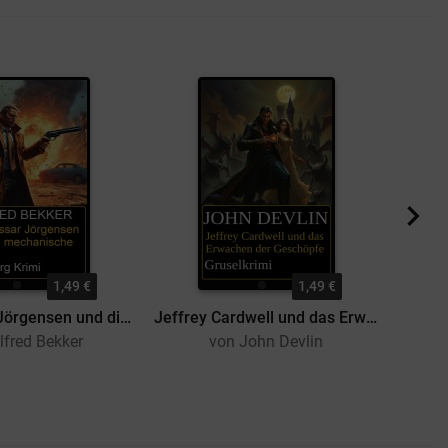
1,49 €
1,49 €
Kommissar Jörgensen und die mechanische Seele: Hamburg Krimi
Jeffrey Cardwell und das Erwachen der Geschöpfe: Gruselkrimi
lfred Bekker
von John Devlin