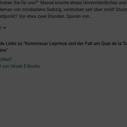
 haben Sie für uns?“ Marcel knurrte etwas Unverständliches und 
tleman von mindestens Siebzig, verstorben seit über zwölf Stun
itpunkt? Vor etwa zwei Stunden. Spuren von...
expand_more
n
e Links zu "Kommissar Leprince und der Fall am Quai de la To
imi"
tikel?
el von Uksak E-Books