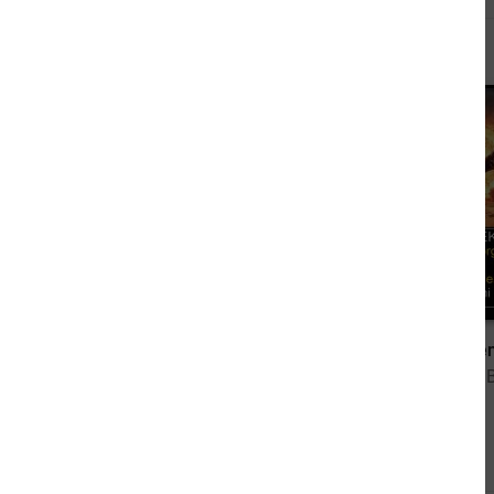
Andere kauften auch
1,49 €
Inspektor Closterfield und die Tote in Covent Garden: Krimi
von Jack Raymond
von Alfred 
Andere sahen sich auch an