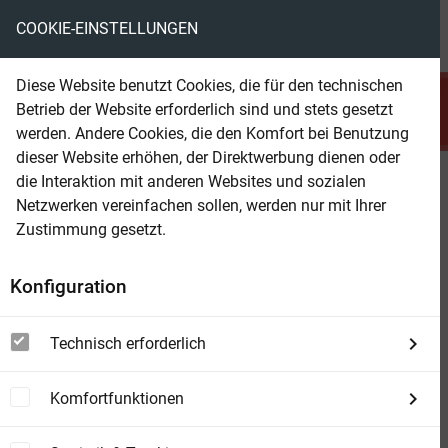
COOKIE-EINSTELLUNGEN
menu
local_library
favorite
shopping_cart
account_circle
Diese Website benutzt Cookies, die für den technischen
search
Betrieb der Website erforderlich sind und stets gesetzt
Suchen
werden. Andere Cookies, die den Komfort bei Benutzung
dieser Website erhöhen, der Direktwerbung dienen oder
die Interaktion mit anderen Websites und sozialen
Beam Shop
Im Kontrollzentrum des
Netzwerken vereinfachen sollen, werden nur mit Ihrer
Multiversums: Science Fiction
Zustimmung gesetzt.
Konfiguration
Technisch erforderlich
Komfortfunktionen