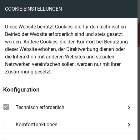
COOKIE-EINSTELLUNGEN
menu
local_library
favorite
shopping_cart
account_circle
Diese Website benutzt Cookies, die für den technischen
search
Betrieb der Website erforderlich sind und stets gesetzt
Suchen
werden. Andere Cookies, die den Komfort bei Benutzung
dieser Website erhöhen, der Direktwerbung dienen oder
die Interaktion mit anderen Websites und sozialen
Beam Shop
Krimi Dreierband 3167
Netzwerken vereinfachen sollen, werden nur mit Ihrer
Zustimmung gesetzt.
Konfiguration
Technisch erforderlich
Komfortfunktionen