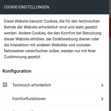
COOKIE-EINSTELLUNGEN
menu
local_library
favorite
shopping_cart
account_circle
Diese Website benutzt Cookies, die für den technischen
search
Betrieb der Website erforderlich sind und stets gesetzt
Suchen
werden. Andere Cookies, die den Komfort bei Benutzung
dieser Website erhöhen, der Direktwerbung dienen oder
die Interaktion mit anderen Websites und sozialen
Beam Shop
Die rote Straße nach Shamballah:
Netzwerken vereinfachen sollen, werden nur mit Ihrer
Fantasy
Zustimmung gesetzt.
Konfiguration
Technisch erforderlich
Komfortfunktionen