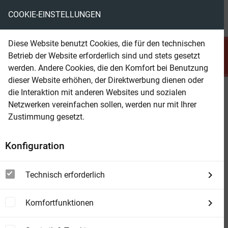
COOKIE-EINSTELLUNGEN
menu
local_library
favorite
shopping_cart
account_circle
Diese Website benutzt Cookies, die für den technischen
search
Betrieb der Website erforderlich sind und stets gesetzt
Suchen
werden. Andere Cookies, die den Komfort bei Benutzung
dieser Website erhöhen, der Direktwerbung dienen oder
die Interaktion mit anderen Websites und sozialen
Beam Shop
Yarum im Bann des dunklen
Netzwerken vereinfachen sollen, werden nur mit Ihrer
Magiers: Fantasy
Zustimmung gesetzt.
Konfiguration
Technisch erforderlich
Komfortfunktionen