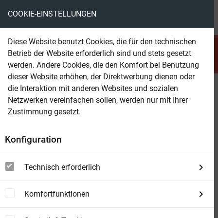
COOKIE-EINSTELLUNGEN
menu
local_library
favorite
shopping_cart
account_circle
Diese Website benutzt Cookies, die für den technischen
search
Betrieb der Website erforderlich sind und stets gesetzt
Suchen
werden. Andere Cookies, die den Komfort bei Benutzung
dieser Website erhöhen, der Direktwerbung dienen oder
die Interaktion mit anderen Websites und sozialen
Beam Shop
Die besten 9 Gruselkrimis für den
Netzwerken vereinfachen sollen, werden nur mit Ihrer
Strand: Geister Fantasy Paket
Zustimmung gesetzt.
Konfiguration
Technisch erforderlich
Komfortfunktionen