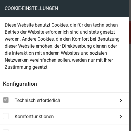
COOKIE-EINSTELLUNGEN
menu
local_library
favorite
shopping_cart
account_circle
Diese Website benutzt Cookies, die für den technischen
search
Betrieb der Website erforderlich sind und stets gesetzt
Suchen
werden. Andere Cookies, die den Komfort bei Benutzung
dieser Website erhöhen, der Direktwerbung dienen oder
die Interaktion mit anderen Websites und sozialen
Beam Shop
Western Viererband 4009
Netzwerken vereinfachen sollen, werden nur mit Ihrer
Zustimmung gesetzt.
Konfiguration
Technisch erforderlich
Komfortfunktionen