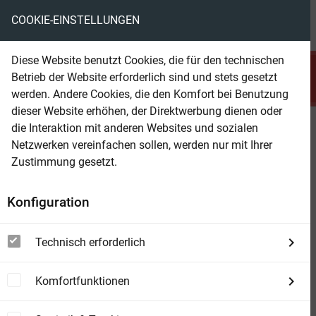
COOKIE-EINSTELLUNGEN
menu
local_library
favorite
shopping_cart
account_circle
Diese Website benutzt Cookies, die für den technischen
search
Betrieb der Website erforderlich sind und stets gesetzt
Suchen
werden. Andere Cookies, die den Komfort bei Benutzung
dieser Website erhöhen, der Direktwerbung dienen oder
die Interaktion mit anderen Websites und sozialen
Beam Shop
Magie ist stärker! Fantasy Paket
Netzwerken vereinfachen sollen, werden nur mit Ihrer
Zustimmung gesetzt.
Konfiguration
Technisch erforderlich
Komfortfunktionen