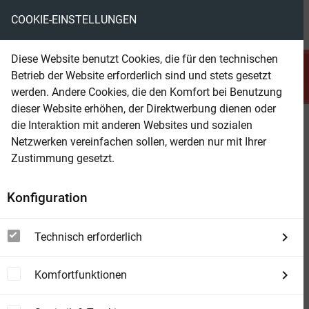
COOKIE-EINSTELLUNGEN
menu
local_library
favorite
shopping_cart
account_circle
Diese Website benutzt Cookies, die für den technischen
search
Betrieb der Website erforderlich sind und stets gesetzt
Suchen
werden. Andere Cookies, die den Komfort bei Benutzung
dieser Website erhöhen, der Direktwerbung dienen oder
die Interaktion mit anderen Websites und sozialen
Beam Shop
Dreimal verliebt an der Nordsee:
Netzwerken vereinfachen sollen, werden nur mit Ihrer
3 Liebesgeschichten
Zustimmung gesetzt.
Konfiguration
Technisch erforderlich
Komfortfunktionen